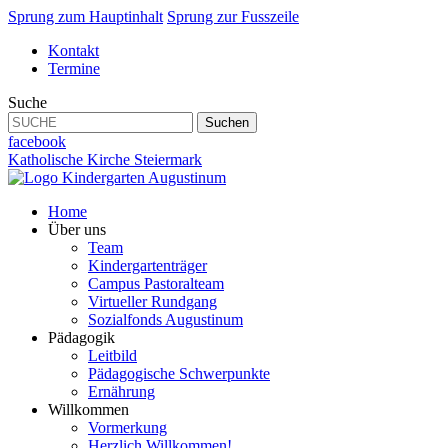
Sprung zum Hauptinhalt
Sprung zur Fusszeile
Kontakt
Termine
Suche
Suchen
facebook
Katholische Kirche Steiermark
Home
Über uns
Team
Kindergartenträger
Campus Pastoralteam
Virtueller Rundgang
Sozialfonds Augustinum
Pädagogik
Leitbild
Pädagogische Schwerpunkte
Ernährung
Willkommen
Vormerkung
Herzlich Willkommen!